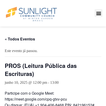
« Todos Eventos
Este evento já passou.
PROS (Leitura Pública das
Escrituras)
junho 10, 2025 @ 12:00 pm
-
13:00
Participe com o Google Meet:
https://meet.google.com/cpq-gtxv-pcu
Ou disque: (EUA) +1 904-406-8468 PIN: 842196153#